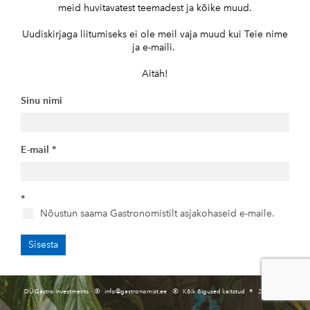
meid huvitavatest teemadest ja kõike muud.
Uudiskirjaga liitumiseks ei ole meil vaja muud kui Teie nime
ja e-maili.
Aitäh!
Sinu nimi
E-mail
Nõustun saama Gastronomistilt asjakohaseid e-maile.
OÜ Gastro Investments ⦿
info@gastronomist.ee
⦿ Kõik õigused kaitstud ® 2020 Tartu