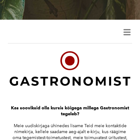
Kas sooviksid olla kursis kõigega millega Gastronomist
tegeleb?
Meie uudiskirjaga ühinedes lisame Teid meie kontaktide
nimekirja, kellele saadame aeg-ajalt e-kirju, kus räägime
oma tegemistest-toimetustest, meie toimuvatest üritustest,